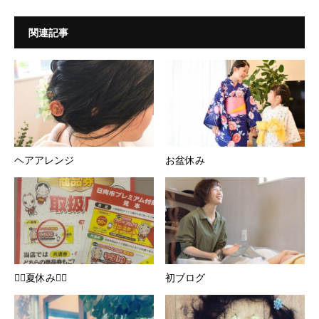
関連記事
ヘアアレンジ
お盆休み
❁⃘夏休み❁⃘
初ブログ