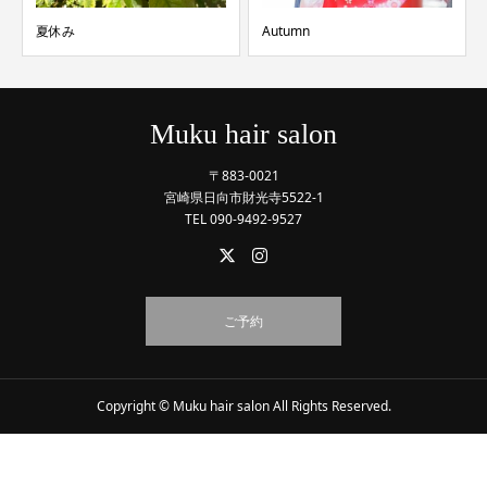
Autumn
September
Muku hair salon
〒883-0021
宮崎県日向市財光寺5522-1
TEL 090-9492-9527
ご予約
Copyright © Muku hair salon All Rights Reserved.
予約する