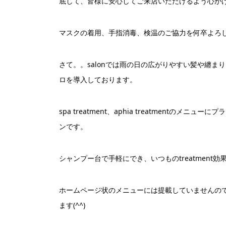
底して、皆様に安心してご来店いただけるよう心が
マスクの着用、手指消毒、検温のご協力を何卒よろ
さて。。salonでは雨の日の広がりやすい髪や纏
ロを導入しております。
spa treatment、aphia treatment
ンです。
シャンプー台で手軽にでき、いつものtreatment効果
ホームページ状のメニューには提載していませんの
ます(^^)