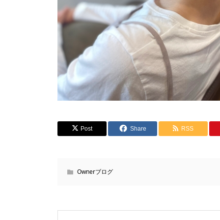
Post
Share
RSS
Ownerブログ