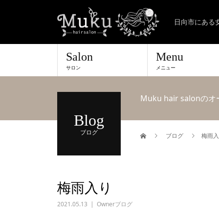
日向市にある
Salon
Menu
サロン
メニュー
Muku hair sa
Blog
ブログ
ブログ
梅雨入
梅雨入り
2021.05.13
Ownerブログ