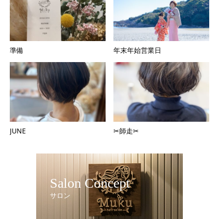
準備
年末年始営業日
JUNE
✂︎師走✂︎
Salon Concept
サロン